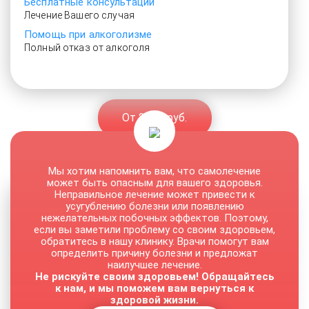
Бесплатные консультации
Лечение Вашего случая
Помощь при алкоголизме
Полный отказ от алкоголя
От 2500 руб.
Мы хотим напомнить вам, что самолечение
может быть опасным для вашего здоровья.
Неправильное лечение может привести к
усугублению болезни или появлению
нежелательных побочных эффектов. Поэтому,
если вы заметили проблему со своим здоровьем,
обратитесь в нашу клинику. Врачи помогут вам
определить причину болезни и предложат
наилучшее лечение.
Не рискуйте своим здоровьем! Обращайтесь
к нам, и мы поможем вам вернуться к
здоровой жизни.