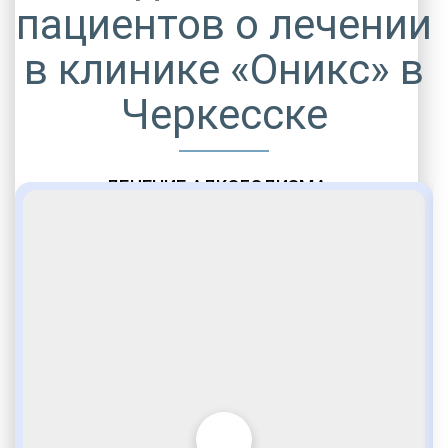
пациентов о лечении
в клинике «Оникс» в
Черкесске
ЛЕЧЕНИЕ АЛКОГОЛИЗМА
Выезд нарколога 24/7
Быстрое прибытие медпомощи
Выводим из запойного состояния
Выезжаем на дом
Лечение женского алкоголизма
Полная анонимность услуги
Мероприятия детоксикации
Быстрое улучшение самочувствия
Реабилитация алкозависимости
Коллектив профессиональных наркологов