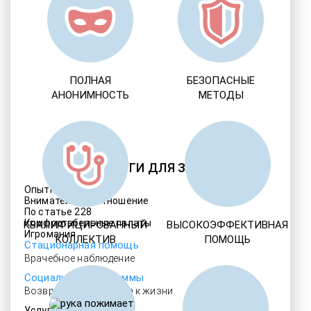
ПОЛНАЯ
БЕЗОПАСНЫЕ
АНОНИМНОСТЬ
МЕТОДЫ
ДРУГИЕ УСЛУГИ ДЛЯ ЗАВИСИМЫХ
Опытные медики
Внимательное отношение
По статье 228
Комфортабельные палаты
КВАЛИФИЦИРОВАННЫЙ
ВЫСОКОЭФФЕКТИВНАЯ
Игромания
КОЛЛЕКТИВ
ПОМОЩЬ
Стационарная помощь
Врачебное наблюдение
Социальные программы
Возвращение интереса к жизни
Услуги адвоката