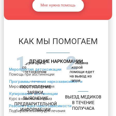
Мне нужна помощь
КАК МЫ ПОМОГАЕМ
1
2
ЛЕЧЕНИЕ НАРКОМАНИИ
Мероприятия детоксикации
Помощь при абстиненции
Программы лечения наркозависимости
Мировые методы лечения
ПОСТУПЛЕНИЕ
ЗАЯВКИ,
Купирование абстиненции
ВЫЕЗД МЕДИКОВ
ВЫЯСНЕНИЕ
Курс в клинике или дома
В ТЕЧЕНИЕ
ПРЕДВАРИТЕЛЬНОЙ
Реабилитация наркозависимости
ПОЛУЧАСА
ИНФОРМАЦИИ
Подбираем клинику для лечения