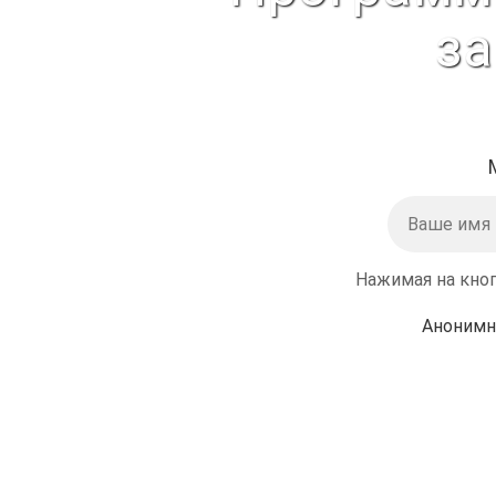
за
Нажимая на кноп
Анонимн