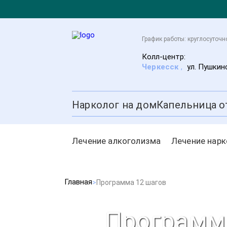
График работы: круглосуточн
Колл-центр:
Черкесск
,
ул. Пушкин
Нарколог на дом
Капельница о
Лечение алкоголизма
Лечение нар
Главная
Программа 12 шагов
Программа