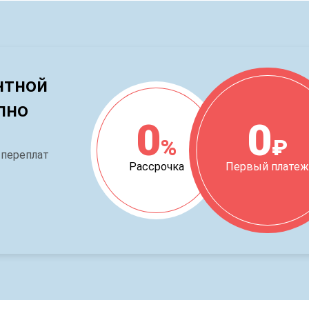
нтной
пно
0
0
%
₽
 переплат
Рассрочка
Первый плате