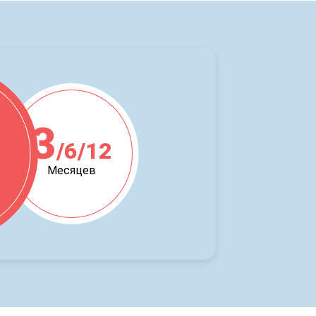
3
/6/12
ж
Месяцев