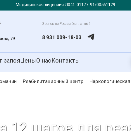
Медицинская лицензия Л041-01177-91/00561129
о
Звонок по России бесплатный
8 931 009-18-03
ская, 79
т запоя
Цены
О нас
Контакты
комании
Реабилитационный центр
Наркологическая
 12 шагов для ре