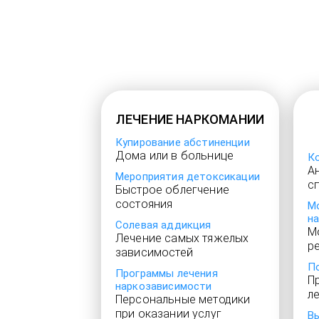
ЛЕЧЕНИЕ НАРКОМАНИИ
Купирование абстиненции
Дома или в больнице
К
А
Мероприятия детоксикации
с
Быстрое облегчение
состояния
М
н
Солевая аддикция
М
Лечение самых тяжелых
р
зависимостей
П
Программы лечения
П
наркозависимости
л
Персональные методики
при оказании услуг
В