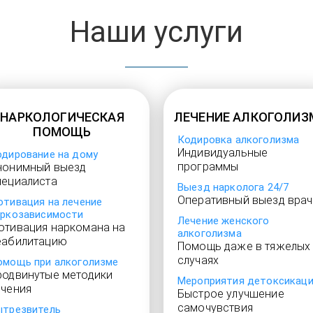
Наши услуги
НАРКОЛОГИЧЕСКАЯ
ЛЕЧЕНИЕ АЛКОГОЛИЗ
ПОМОЩЬ
Кодировка алкоголизма
Индивидуальные
одирование на дому
программы
нонимный выезд
пециалиста
Выезд нарколога 24/7
Оперативный выезд врач
отивация на лечение
аркозависимости
Лечение женского
отивация наркомана на
алкоголизма
еабилитацию
Помощь даже в тяжелых
случаях
омощь при алкоголизме
родвинутые методики
Мероприятия детоксикац
ечения
Быстрое улучшение
самочувствия
ытрезвитель