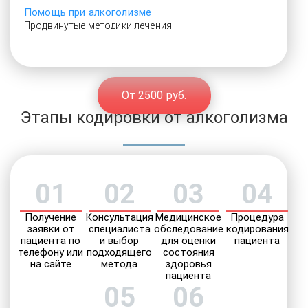
Помощь при алкоголизме
Продвинутые методики лечения
От 2500 руб.
Этапы кодировки от алкоголизма
01
02
03
04
Получение
Консультация
Медицинское
Процедура
заявки от
специалиста
обследование
кодирования
пациента по
и выбор
для оценки
пациента
телефону или
подходящего
состояния
на сайте
метода
здоровья
пациента
05
06