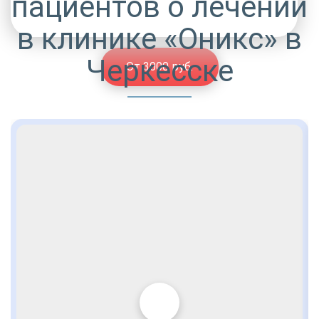
пациентов о лечении
в клинике «Оникс» в
Черкесске
От 3000 руб.