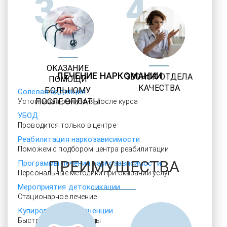
3
4
ОКАЗАНИЕ
ЛЕЧЕНИЕ НАРКОМАНИИ
ЗВОНОК ОТДЕЛА
ПОМОЩИ
КАЧЕСТВА
БОЛЬНОМУ
Солевая аддикция
ПОСЛЕ ОПЛАТЫ
Устойчивая ремиссия после курса
УБОД
Проводится только в центре
Реабилитация наркозависимости
Поможем с подбором центра реабилитации
ПРЕИМУЩЕСТВА
Программы лечения наркозависимости
Персональные методики при оказании услуг
Мероприятия детоксикации
Стационарное лечение
Купирование абстиненции
Быстрый выезд бригады