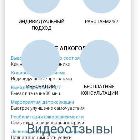
ИНДИВИДУАЛЬНЫЙ
РАБОТАЕМ24/7
ПОДХОД
ЛЕЧЕНИЕ АЛКОГОЛИЗМА
Выводим из запойного состояния
Как на дому, так и в клинике
Кодировка алкоголизма
Индивидуальные программы
ИННОВАЦИИ
БЕСПЛАТНЫЕ
Выезд нарколога 24/7
КОНСУЛЬТАЦИИ
Выезд в течение 30 мин.
Мероприятия детоксикации
Быстрое улучшение самочувствия
Реабилитация алкозависимости
Самые квалифицированные врачи
Видеоотзывы
Лечение женского алкоголизма
Полная анонимность услуги