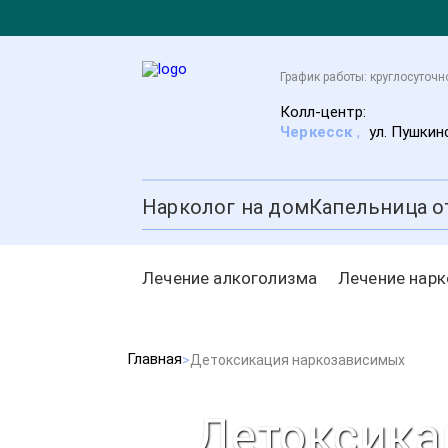
График работы: круглосуточн
Колл-центр:
Черкесск
,
ул. Пушкин
Нарколог на дом
Капельница о
Лечение алкоголизма
Лечение нар
Главная
Детоксикация наркозависимых
Детоксика