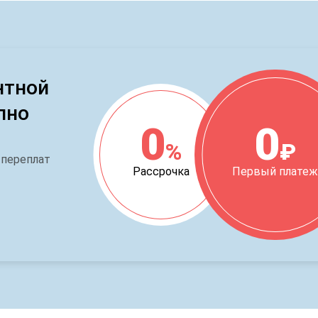
нтной
пно
0
0
%
₽
 переплат
Рассрочка
Первый плате