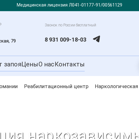
Медицинская лицензия Л041-01177-91/00561129
о
Звонок по России бесплатный
8 931 009-18-03
ская, 79
т запоя
Цены
О нас
Контакты
комании
Реабилитационный центр
Наркологическая
ция наркозависимы