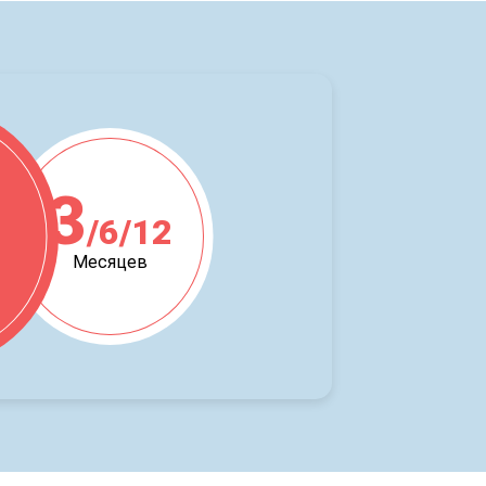
3
/6/12
ж
Месяцев