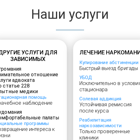
Наши услуги
ДРУГИЕ УСЛУГИ ДЛЯ
ЛЕЧЕНИЕ НАРКОМАН
ЗАВИСИМЫХ
Купирование абстиненции
Быстрый выезд бригады
громания
нимательное отношение
УБОД
слуги адвоката
Исключительно в услови
о статье 228
стационара
пытные медики
тационарная помощь
Солевая аддикция
рачебное наблюдение
Устойчивая ремиссия
после курса
удомания
омфортабельные палаты
Реабилитация
оциальные программы
наркозависимости
озвращение интереса к
Только проверенные
изни
клиники