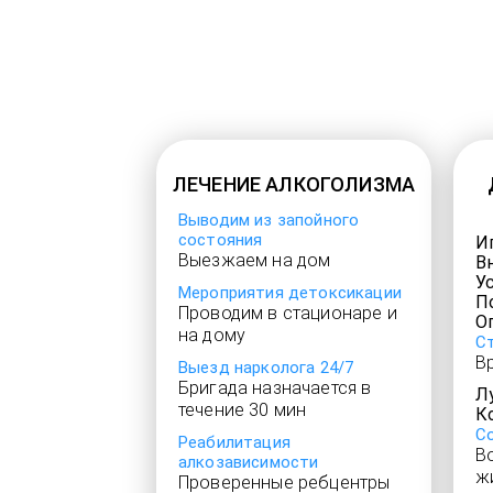
ЛЕЧЕНИЕ АЛКОГОЛИЗМА
Выводим из запойного
состояния
И
Выезжаем на дом
В
У
Мероприятия детоксикации
П
Проводим в стационаре и
О
на дому
С
В
Выезд нарколога 24/7
Бригада назначается в
Л
течение 30 мин
К
С
Реабилитация
В
алкозависимости
ж
Проверенные ребцентры