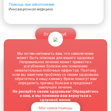
Помощь при алкоголизме
Инновационная медицина
От 2500 руб.
Мы хотим напомнить вам, что самолечение
может быть опасным для вашего здоровья.
Неправильное лечение может привести к
усугублению болезни или появлению
нежелательных побочных эффектов. Поэтому,
если вы заметили проблему со своим здоровьем,
обратитесь в нашу клинику. Врачи помогут вам
определить причину болезни и предложат
наилучшее лечение.
Не рискуйте своим здоровьем! Обращайтесь
к нам, и мы поможем вам вернуться к
здоровой жизни.
Мне нужна помощь