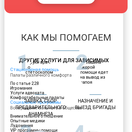
КАК МЫ ПОМОГАЕМ
1
2
ДРУГИЕ УСЛУГИ ДЛЯ ЗАВИСИМЫХ
Стационарная помощь
Палаты различного комфорта
По статье 228
Игромания
Услуги адвоката
Комфортабельные палаты
ЗАЯВКА, СБОР
НАЗНАЧЕНИЕ И
Социальные программы
ПРЕДВАРИТЕЛЬНОГО
ВЫЕЗД БРИГАДЫ
Возвращение больного в общество
АНАМНЕЗА
Внимательное отношение
Опытные медики
Лудомания
VIP программы помощи