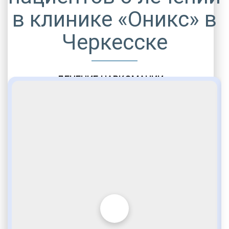
в клинике «Оникс» в
Черкесске
ЛЕЧЕНИЕ НАРКОМАНИИ
Мероприятия детоксикации
Стационарное лечение
Реабилитация наркозависимости
Только проверенные клиники
Программы лечения наркозависимости
Проверенные временем методики
Солевая аддикция
Устойчивая ремиссия после курса
УБОД
Безопасно и без стресса
Купирование абстиненции
Дома или в больнице