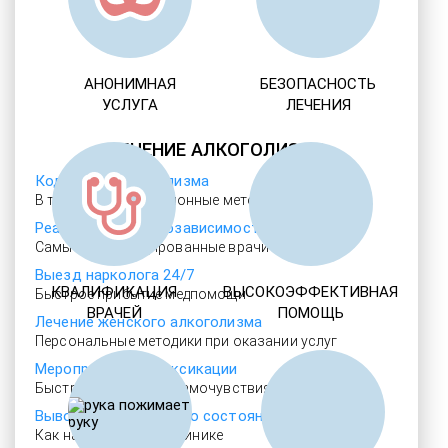
АНОНИМНАЯ
БЕЗОПАСНОСТЬ
УСЛУГА
ЛЕЧЕНИЯ
ЛЕЧЕНИЕ АЛКОГОЛИЗМА
Кодировка алкоголизма
В том числе операционные методы
Реабилитация алкозависимости
Самые квалифицированные врачи
Выезд нарколога 24/7
КВАЛИФИКАЦИЯ
ВЫСОКОЭФФЕКТИВНАЯ
Быстрое прибытие медпомощи
ВРАЧЕЙ
ПОМОЩЬ
Лечение женского алкоголизма
Персональные методики при оказании услуг
Мероприятия детоксикации
Быстрое улучшение самочувствия
Выводим из запойного состояния
Как на дому, так и в клинике