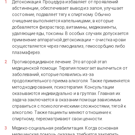
Детоксикация. Процедура избавляет от проявлений
абстиненции, обеспечивает вывод из запоя, улучшает
состояние, подавляет тягу к спиртному. Обычно
очищение выполняется капельницами, в которые
добавляется физраствор, витамины, медикаменты,
удаляющие яды, токсины. В особых случаях допускается
применение аппаратной детоксикации – очистка крови
осуществляется через гемодиализ, гемосорбцию либо
плазмаферез.
Противорецидивное лечение. Это второй этап
медицинской помощи. Терапия помогает вылечиться от
заболеваний, которые появились из-за
продолжительного приема алкоголя. Также применяется
метод кодирования, психотерапия. Консультации
оказываются индивидуально и в группах. Главная их
задача заключается в оказании помощи зависимым
справиться с психологическими сложностями, тягой к
алкоголю. Также пациенты меняют отношение к
спиртному, пересматривают свои ценности.
Медико-социальная реабилитация. Когда основная
медицинская помощь оказана, требуется закрепить