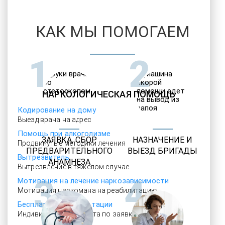
КАК МЫ ПОМОГАЕМ
1
2
НАРКОЛОГИЧЕСКАЯ ПОМОЩЬ
Кодирование на дому
Выезд врача на адрес
Помощь при алкоголизме
ЗАЯВКА, СБОР
НАЗНАЧЕНИЕ И
Продвинутые методики лечения
ПРЕДВАРИТЕЛЬНОГО
ВЫЕЗД БРИГАДЫ
Вытрезвитель
АНАМНЕЗА
Вытрезвление в тяжелом случае
3
4
Мотивация на лечение наркозависимости
Мотивация наркомана на реабилитацию
Бесплатные консультации
Индивидуальная работа по заявке