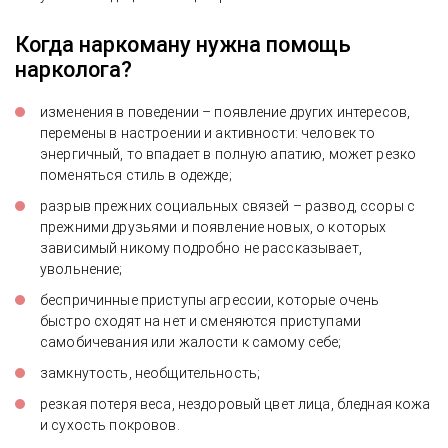
Когда наркоману нужна помощь
нарколога?
изменения в поведении – появление других интересов,
перемены в настроении и активности: человек то
энергичный, то впадает в полную апатию, может резко
поменяться стиль в одежде;
разрыв прежних социальных связей – развод, ссоры с
прежними друзьями и появление новых, о которых
зависимый никому подробно не рассказывает,
увольнение;
беспричинные приступы агрессии, которые очень
быстро сходят на нет и сменяются приступами
самобичевания или жалости к самому себе;
замкнутость, необщительность;
резкая потеря веса, нездоровый цвет лица, бледная кожа
и сухость покровов.