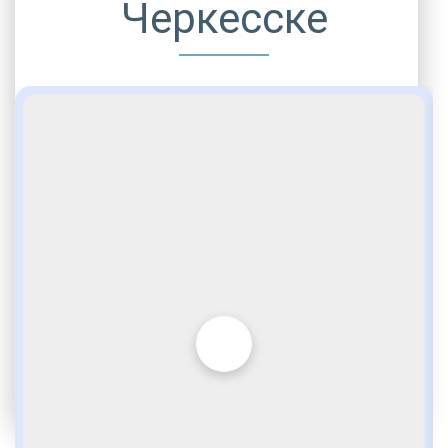
Черкесске
ДРУГИЕ УСЛУГИ ДЛЯ ЗАВИСИМЫХ
Комфортабельные палаты
Опытные медики
По статье 228
Игромания
Лудомания
Социальные программы
Возвращение интереса к жизни
VIP программы помощи
Услуги адвоката
Стационарная помощь
Палаты различного комфорта
Внимательное отношение