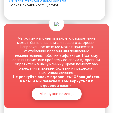
Лечение женского алкоголизма
Полная анонимность услуги
От 3000 руб.
Мы хотим напомнить вам, что самолечение
может быть опасным для вашего здоровья.
Неправильное лечение может привести к
усугублению болезни или появлению
нежелательных побочных эффектов. Поэтому,
если вы заметили проблему со своим здоровьем,
обратитесь в нашу клинику. Врачи помогут вам
определить причину болезни и предложат
наилучшее лечение.
Не рискуйте своим здоровьем! Обращайтесь
к нам, и мы поможем вам вернуться к
здоровой жизни.
Мне нужна помощь