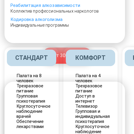
Реабилитация алкозависимости
Коллектив профессиональных наркологов
Кодировка алкоголизма
Индивидуальные программы
От 3000 руб.
СТАНДАРТ
КОМФОРТ
Палата на 8
Палата на 4
человек
человек
Трехразовое
Трехразовое
питание
питание
Групповая
Доступ в
психотерапия
интернет
Круглосуточное
Телевизор
наблюдение
Групповая и
врачей
индивидуальная
Обеспечение
психотерапия
лекарствами
Круглосуточное
наблюдение