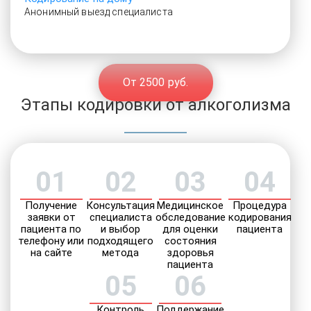
Анонимный выезд специалиста
От 2500 руб.
Этапы кодировки от алкоголизма
01
02
03
04
Получение
Консультация
Медицинское
Процедура
заявки от
специалиста
обследование
кодирования
пациента по
и выбор
для оценки
пациента
телефону или
подходящего
состояния
на сайте
метода
здоровья
пациента
05
06
Контроль
Поддержание