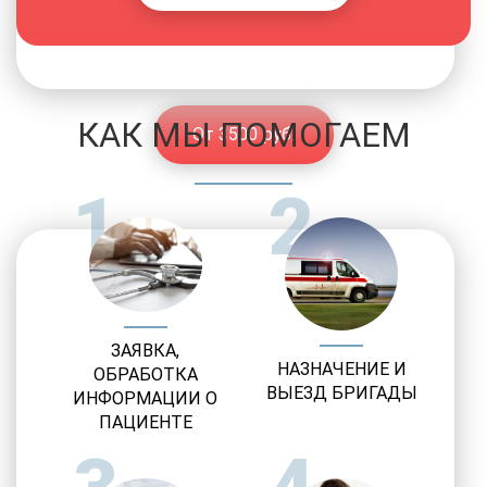
Реабилитация наркозависимости
Только проверенные клиники
КАК МЫ ПОМОГАЕМ
От 3500 руб.
1
2
ЗАЯВКА,
НАЗНАЧЕНИЕ И
ОБРАБОТКА
ВЫЕЗД БРИГАДЫ
ИНФОРМАЦИИ О
ПАЦИЕНТЕ