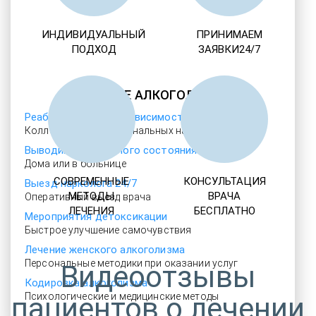
ИНДИВИДУАЛЬНЫЙ
ПРИНИМАЕМ
ПОДХОД
ЗАЯВКИ24/7
ЛЕЧЕНИЕ АЛКОГОЛИЗМА
Реабилитация алкозависимости
Коллектив профессиональных наркологов
Выводим из запойного состояния
Дома или в больнице
СОВРЕМЕННЫЕ
КОНСУЛЬТАЦИЯ
Выезд нарколога 24/7
МЕТОДЫ
ВРАЧА
Оперативный выезд врача
ЛЕЧЕНИЯ
БЕСПЛАТНО
Мероприятия детоксикации
Быстрое улучшение самочувствия
Лечение женского алкоголизма
Персональные методики при оказании услуг
Видеоотзывы
Кодировка алкоголизма
Психологические и медицинские методы
пациентов о лечении