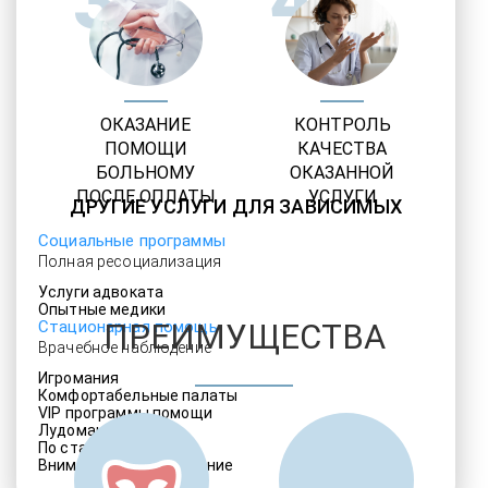
3
4
ОКАЗАНИЕ
КОНТРОЛЬ
ПОМОЩИ
КАЧЕСТВА
БОЛЬНОМУ
ОКАЗАННОЙ
ПОСЛЕ ОПЛАТЫ
УСЛУГИ
ДРУГИЕ УСЛУГИ ДЛЯ ЗАВИСИМЫХ
Социальные программы
Полная ресоциализация
Услуги адвоката
Опытные медики
Стационарная помощь
ПРЕИМУЩЕСТВА
Врачебное наблюдение
Игромания
Комфортабельные палаты
VIP программы помощи
Лудомания
По статье 228
Внимательное отношение