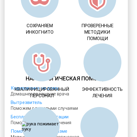
СОХРАНЯЕМ
ПРОВЕРЕННЫЕ
ИНКОГНИТО
МЕТОДИКИ
ПОМОЩИ
НАРКОЛОГИЧЕСКАЯ ПОМОЩЬ
Кодирование на дому
КВАЛИФИЦИРОВАННЫЙ
ЭФФЕКТИВНОСТЬ
Домашнее посещение врача
ПЕРСОНАЛ
ЛЕЧЕНИЯ
Вытрезвитель
Поможем с тяжелыми случаями
Бесплатные консультации
Помощь с подбором лечения
Помощь при алкоголизме