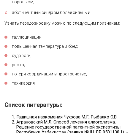
порошком;
абстинентный синдром более сильный.
Узнать передозировку можно по следующим признакам:
галлюцинации;
повышенная температура и бред;
судороги;
рвота;
потеря координации в пространстве;
тахикардия.
Список литературы:
Гашишная наркомания Чухрова М.Г., Рыбалко О.В.
Аграновский М.Л. Способ лечения алкоголизма.
Решение государственной патентной экспертизы
Республики Узбекистан (заявка № ІН ДР 9501138.1). -