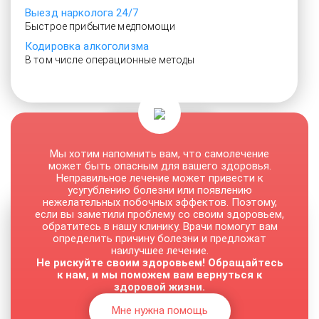
Выезд нарколога 24/7
Быстрое прибытие медпомощи
Кодировка алкоголизма
В том числе операционные методы
От 3000 руб.
Мы хотим напомнить вам, что самолечение
может быть опасным для вашего здоровья.
Неправильное лечение может привести к
усугублению болезни или появлению
нежелательных побочных эффектов. Поэтому,
если вы заметили проблему со своим здоровьем,
обратитесь в нашу клинику. Врачи помогут вам
определить причину болезни и предложат
наилучшее лечение.
Не рискуйте своим здоровьем! Обращайтесь
к нам, и мы поможем вам вернуться к
здоровой жизни.
Мне нужна помощь