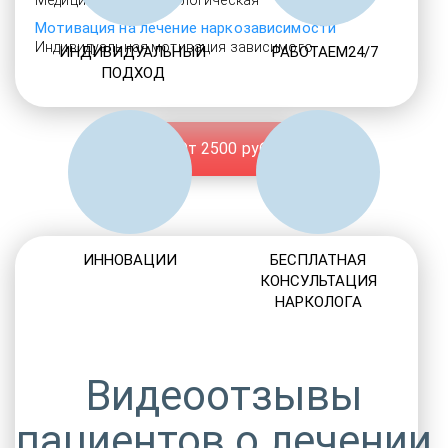
Медицинская и психологическая
Мотивация на лечение наркозависимости
Индивидуальная мотивация зависимого
ИНДИВИДУАЛЬНЫЙ
РАБОТАЕМ24/7
ПОДХОД
От 2500 руб.
ИННОВАЦИИ
БЕСПЛАТНАЯ
КОНСУЛЬТАЦИЯ
НАРКОЛОГА
Видеоотзывы
пациентов о лечении