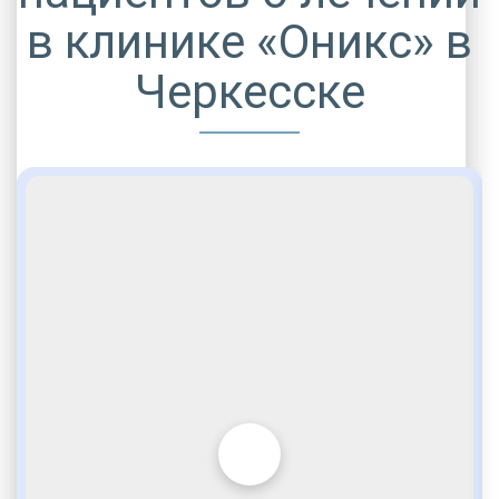
в клинике «Оникс» в
Черкесске
ДРУГИЕ УСЛУГИ ДЛЯ ЗАВИСИМЫХ
Игромания
По статье 228
Стационарная помощь
Современное оборудование
VIP программы помощи
Услуги адвоката
Внимательное отношение
Лудомания
Опытные медики
Социальные программы
Полноценный возврат в социум