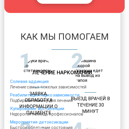
КАК МЫ ПОМОГАЕМ
1
2
ЛЕЧЕНИЕ НАРКОМАНИИ
Солевая аддикция
Лечение самых тяжелых зависимостей
ЗАЯВКА,
Реабилитация наркозависимости
ВЫЕЗД ВРАЧЕЙ В
ОБРАБОТКА
Подбираем клинику для лечения
ТЕЧЕНИЕ 30
ИНФОРМАЦИИ О
Купирование абстиненции
МИНУТ
ПАЦИЕНТЕ
Недорогая помощь профессионалов
Мероприятия детоксикации
Быстрое облегчение состояния