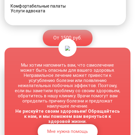
Комфортабельные палаты
Услуги адвоката
От 1500 руб.
Мы хотим напомнить вам, что самолечение
может быть опасным для вашего здоровья.
Неправильное лечение может привести к
усугублению болезни или появлению
нежелательных побочных эффектов. Поэтому,
если вы заметили проблему со своим здоровьем,
обратитесь в нашу клинику. Врачи помогут вам
определить причину болезни и предложат
наилучшее лечение.
Не рискуйте своим здоровьем! Обращайтесь
к нам, и мы поможем вам вернуться к
здоровой жизни.
Мне нужна помощь