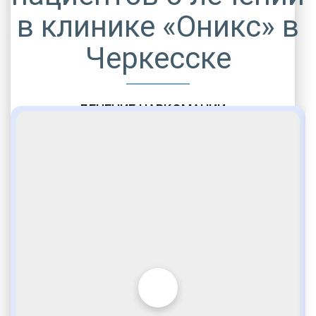
в клинике «Оникс» в
Черкесске
ЛЕЧЕНИЕ НАРКОМАНИИ
Программы лечения наркозависимости
Персональные методики при оказании услуг
Мероприятия детоксикации
Быстрое облегчение состояния
УБОД
Безопасно и без стресса
Купирование абстиненции
Дома или в больнице
Солевая аддикция
Смертельный тип зависимости
Реабилитация наркозависимости
Подбираем клинику для лечения