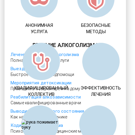
АНОНИМНАЯ
БЕЗОПАСНЫЕ
УСЛУГА
МЕТОДЫ
ЛЕЧЕНИЕ АЛКОГОЛИЗМА
Лечение женского алкоголизма
Полная анонимность услуги
Выезд нарколога 24/7
Быстрое прибытие медпомощи
Мероприятия детоксикации
КВАЛИФИЦИРОВАННЫЙ
ЭФФЕКТИВНОСТЬ
Проводим в стационаре и на дому
КОЛЛЕКТИВ
ЛЕЧЕНИЯ
Реабилитация алкозависимости
Самые квалифицированные врачи
Выводим из запойного состояния
Как на дому, так и в клинике
Кодировка алкоголизма
Психологические и медицинские методы