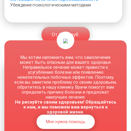
Убеждение психологическими методами
От 2500 руб.
Мы хотим напомнить вам, что самолечение
может быть опасным для вашего здоровья.
Неправильное лечение может привести к
усугублению болезни или появлению
нежелательных побочных эффектов. Поэтому,
если вы заметили проблему со своим здоровьем,
обратитесь в нашу клинику. Врачи помогут вам
определить причину болезни и предложат
наилучшее лечение.
Не рискуйте своим здоровьем! Обращайтесь
к нам, и мы поможем вам вернуться к
здоровой жизни.
Мне нужна помощь