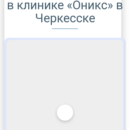
в клинике «Оникс» в
Черкесске
ДРУГИЕ УСЛУГИ ДЛЯ ЗАВИСИМЫХ
Комфортабельные палаты
Игромания
Опытные медики
VIP программы помощи
Лудомания
Стационарная помощь
Врачебное наблюдение
По статье 228
Услуги адвоката
Внимательное отношение
Социальные программы
Возвращение интереса к жизни