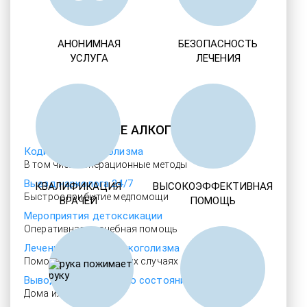
АНОНИМНАЯ
БЕЗОПАСНОСТЬ
УСЛУГА
ЛЕЧЕНИЯ
ЛЕЧЕНИЕ АЛКОГОЛИЗМА
Кодировка алкоголизма
В том числе операционные методы
Выезд нарколога 24/7
КВАЛИФИКАЦИЯ
ВЫСОКОЭФФЕКТИВНАЯ
Быстрое прибытие медпомощи
ВРАЧЕЙ
ПОМОЩЬ
Мероприятия детоксикации
Оперативная врачебная помощь
Лечение женского алкоголизма
Помощь даже в тяжелых случаях
Выводим из запойного состояния
Дома или в больнице