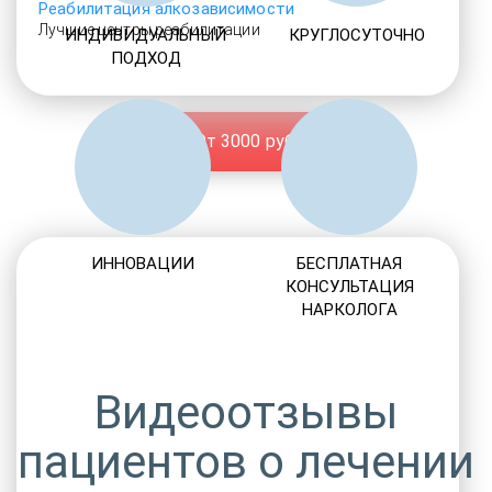
Реабилитация алкозависимости
Лучшие центры реабилитации
ИНДИВИДУАЛЬНЫЙ
КРУГЛОСУТОЧНО
ПОДХОД
От 3000 руб.
ИННОВАЦИИ
БЕСПЛАТНАЯ
КОНСУЛЬТАЦИЯ
НАРКОЛОГА
Видеоотзывы
пациентов о лечении